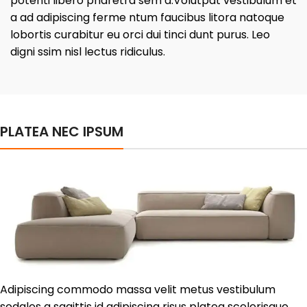
potenti libero pharetra sem a.Volutpat vestibulum et
a ad adipiscing ferme ntum faucibus litora natoque
lobortis curabitur eu orci dui tinci dunt purus. Leo
digni ssim nisl lectus ridiculus.
PLATEA NEC IPSUM
Adipiscing commodo massa velit metus vestibulum
sodales a sagittis id adipiscing risus platea scelerisque