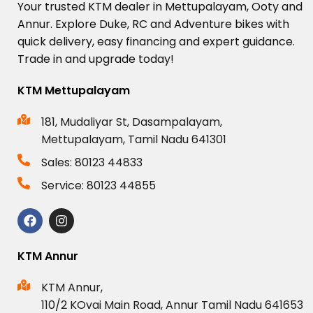
Your
trusted
KTM
dealer
in
Mettupalayam,
Ooty
and
Annur.
Explore
Duke,
RC
and
Adventure
bikes
with
quick
delivery,
easy
financing
and
expert
guidance.
Trade
in
and
upgrade
today!
KTM Mettupalayam
181, Mudaliyar St, Dasampalayam,
Mettupalayam, Tamil Nadu 641301
Sales: 80123 44833
Service: 80123 44855
KTM Annur
KTM Annur,
110/2 KOvai Main Road, Annur Tamil Nadu 641653